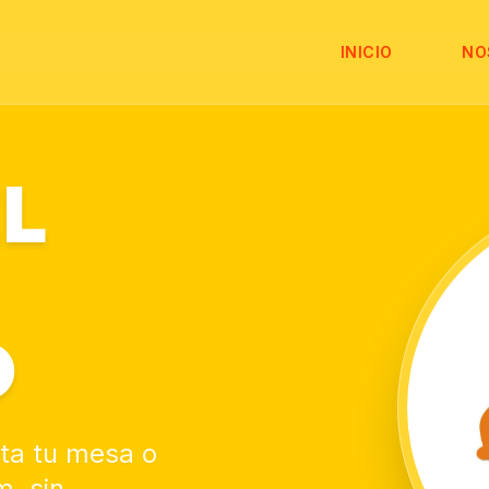
INICIO
NO
EL
O
ta tu mesa o
, sin