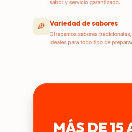
sabor y servicio garantizado.
Variedad de sabores
🌈
Ofrecemos sabores tradicionales, 
ideales para todo tipo de preparac
MÁS DE 15