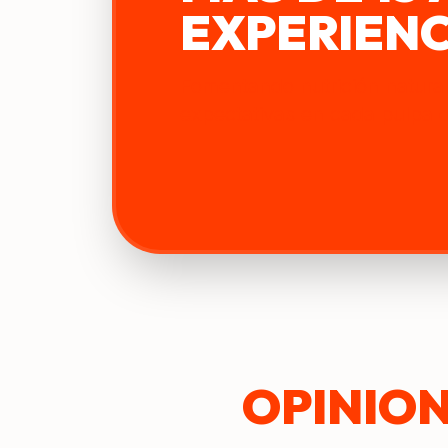
EXPERIENC
Fomentando nutrición natura
expectativas en cada pulpa 
OPINION