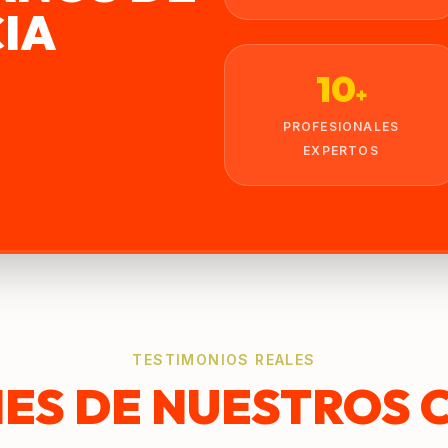
IA
10
l y superando
+
de fruta que ofrecemos.
PROFESIONALES
EXPERTOS
TESTIMONIOS REALES
ES DE NUESTROS 