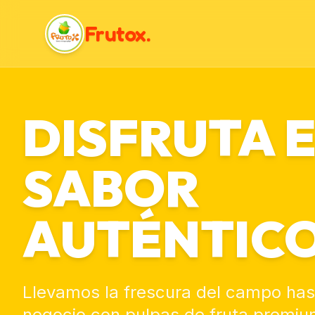
Frutox.
DISFRUTA 
SABOR
AUTÉNTIC
Llevamos la frescura del campo has
negocio con pulpas de fruta premium