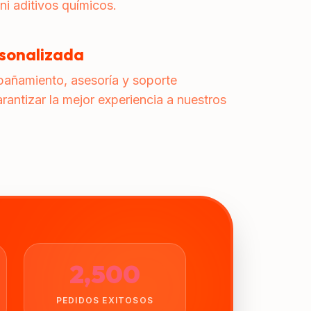
ni aditivos químicos.
rsonalizada
añamiento, asesoría y soporte
rantizar la mejor experiencia a nuestros
2,500
PEDIDOS EXITOSOS