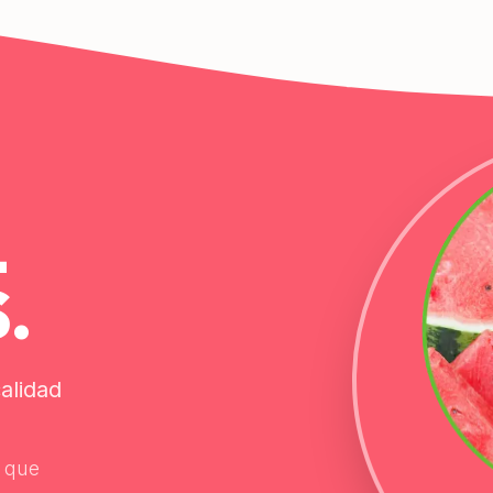
L
.
calidad
a que