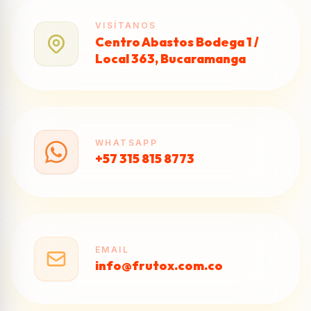
VISÍTANOS
Centro Abastos Bodega 1 /
Local 363, Bucaramanga
WHATSAPP
+57 315 815 8773
EMAIL
info@frutox.com.co